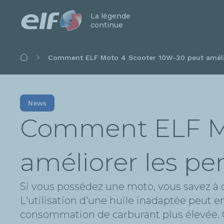
La légende
continue
Fil
Comment ELF Moto 4 Scooter 10W-30 peut amélio
d'Ariane
News
Comment ELF Mo
améliorer les pe
Si vous possédez une moto, vous savez à qu
L'utilisation d'une huile inadaptée peut
consommation de carburant plus élevée. C