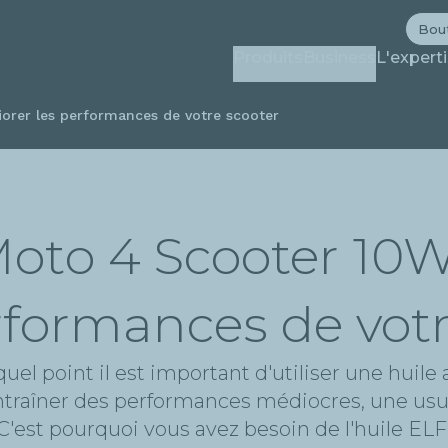
Aller
Bou
au
Produits
Business
L'expert
contenu
principal
rer les performances de votre scooter
to 4 Scooter 10W
rformances de votr
el point il est important d'utiliser une huile
 entraîner des performances médiocres, une us
'est pourquoi vous avez besoin de l'huile EL