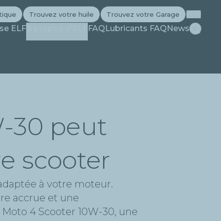
tique
Trouvez votre huile
Trouvez votre Garage
Fr
Recherc
ise ELF
À propos d'ELF
FAQ
Lubricants FAQ
News
-30 peut
e scooter
 adaptée à votre moteur.
ure accrue et une
F Moto 4 Scooter 10W-30, une