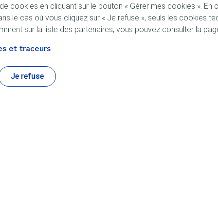
 cookies en cliquant sur le bouton « Gérer mes cookies ». En cl
ns le cas où vous cliquez sur « Je refuse », seuls les cookies 
otamment sur la liste des partenaires, vous pouvez consulter la pa
s et traceurs
Je refuse
e ELF
À propos d'ELF
Histoire
Nos partenaires
Passion artisans