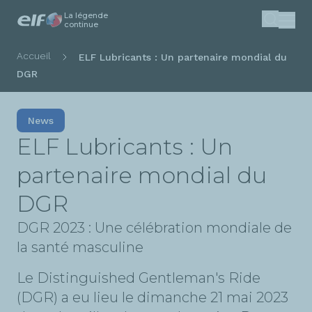
La légende
Aller
continue
Recherc
au
contenu
Fil
Accueil
ELF Lubricants : Un partenaire mondial du
principal
d'Ariane
DGR
News
ELF Lubricants : Un
partenaire mondial du
DGR
DGR 2023 : Une célébration mondiale de
la santé masculine
Le Distinguished Gentleman's Ride
(DGR) a eu lieu le dimanche 21 mai 2023