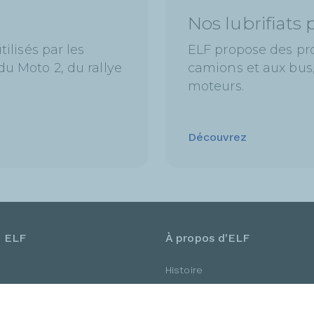
Nos lubrifiats 
ilisés par les
ELF propose des pr
u Moto 2, du rallye
camions et aux bus,
moteurs.
Découvrez
e ELF
À propos d'ELF
Histoire
Nos partenaires