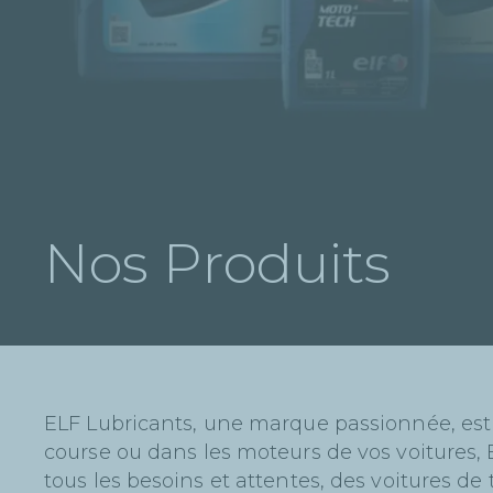
Nos Produits
ELF Lubricants, une marque passionnée, est 
course ou dans les moteurs de vos voitures, 
tous les besoins et attentes, des voitures d