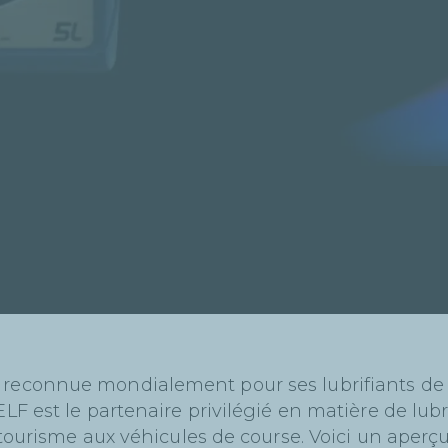
reconnue mondialement pour ses lubrifiants de hau
ELF est le partenaire privilégié en matière de lu
e tourisme aux véhicules de course. Voici un aperç