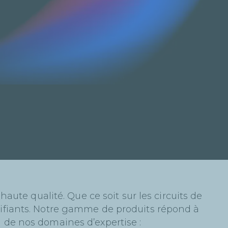
te qualité. Que ce soit sur les circuits de
brifiants. Notre gamme de produits répond à
u de nos domaines d’expertise :