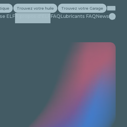
tique
Trouvez votre huile
Trouvez votre Garage
Fr
Recherc
ise ELF
À propos d'ELF
FAQ
Lubricants FAQ
News