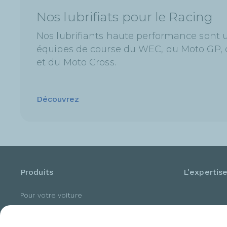
Nos lubrifiats pour le Racing
Nos lubrifiants haute performance sont ut
équipes de course du WEC, du Moto GP, d
et du Moto Cross.
Découvrez
Produits
L'expertis
Pour votre voiture
Pour votre Moto