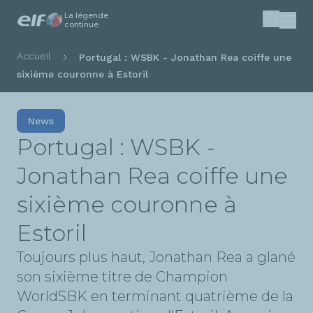
La légende
Aller
continue
Recherc
au
contenu
Fil
Accueil
Portugal : WSBK - Jonathan Rea coiffe une
principal
d'Ariane
sixième couronne à Estoril
News
Portugal : WSBK -
Jonathan Rea coiffe une
sixième couronne à
Estoril
Toujours plus haut, Jonathan Rea a glané
son sixième titre de Champion
WorldSBK en terminant quatrième de la