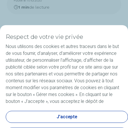
Publié le 17/10/2020
1 min
de lecture
Respect de votre vie privée
Nous utilisons des cookies et autres traceurs dans le but
de vous fournir, d’analyser, d’améliorer votre expérience
Produits
utilisateur, de personnaliser l’affichage, d'afficher de la
publicité ciblée selon votre profil sur ce site ainsi que sur
L'expertise ELF
nos sites partenaires et vous permettre de partager nos
contenus sur les réseaux sociaux. Vous pouvez à tout
À propos d'ELF
moment modifier vos paramètres de cookies en cliquant
sur le bouton « Gérer mes cookies ». En cliquant sur le
Compétitions
bouton « J’accepte », vous acceptez le dépôt de
l’ensemble des cookies. Dans le cas où vous cliquez sur
FAQ
« Je refuse », seuls les cookies techniques nécessaires au
J'accepte
bon fonctionnement du site seront utilisés. Pour plus