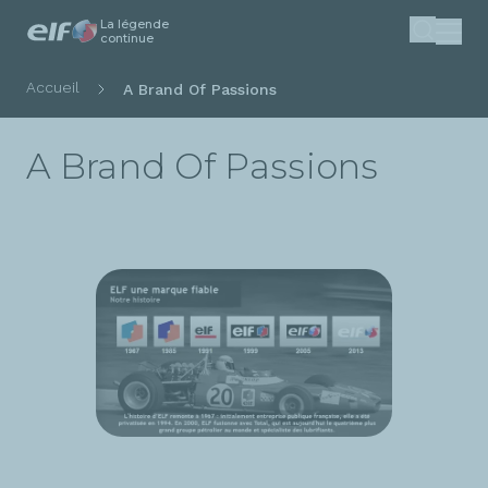
La légende
Aller
continue
Recherc
au
contenu
Fil
Accueil
A Brand Of Passions
principal
d'Ariane
A Brand Of Passions