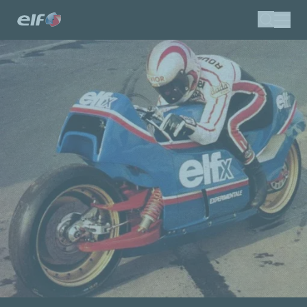
移
搜索
至
主
內
容
億而富提供各車型完整產品
系列
尋找適合您的油品