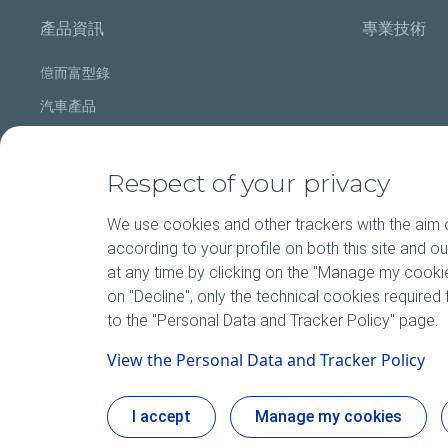
產品資訊
專業技術
億而富型錄
汽車產品
摩托車產品
汽車 : 高性能產品
Respect of your privacy
重車產品
We use cookies and other trackers with the aim of
according to your profile on both this site and o
at any time by clicking on the "Manage my cookies
聯絡我們
on "Decline", only the technical cookies required f
to the "Personal Data and Tracker Policy" page.
View the Personal Data and Tracker Policy
隱私權
I accept
Manage my cookies