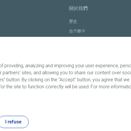
關於我們
歷史
合作夥伴
職人精神
 providing, analyzing and improving your user experience, person
ur partners' sites, and allowing you to share our content over so
" button. By clicking on the "Accept" button, you agree that we 
or the site to function correctly will be used. For more informatio
政策 & Cookie
無障礙網頁設計 : 不符合
法律聲明
聯絡我們
網站地圖
Co
I refuse
TotalEnergies Lubricants 2026