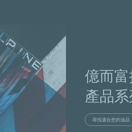
移
至
主
內
容
億而富
產品系
尋找適合您的油品
了解更多
了解更多