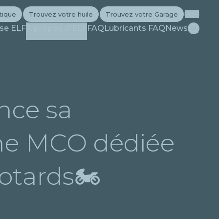
tique
Trouvez votre huile
Trouvez votre Garage
Fr
Recherc
ise ELF
À propos d'ELF
FAQ
Lubricants FAQ
News
nce sa
e MCO dédiée
tards🏍️
us