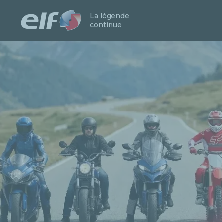
La légende
continue