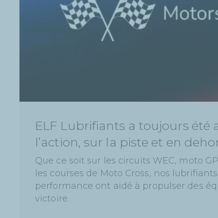
ELF Lubrifiants a toujours été
l’action, sur la piste et en deho
Que ce soit sur les circuits WEC, moto GP,
les courses de Moto Cross, nos lubrifiant
performance ont aidé à propulser des équ
victoire.