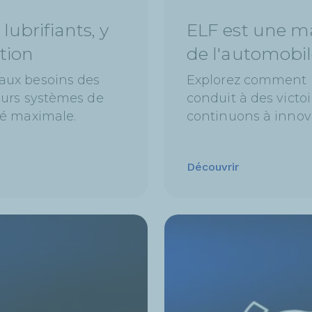
ubrifiants, y
ELF est une ma
tion
de l'automobi
aux besoins des
Explorez comment 
eurs systèmes de
conduit à des vict
té maximale.
continuons à innove
Découvrir