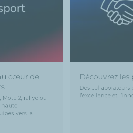
 au cœur de
Découvrez les 
rs
Des collaborateurs 
l’excellence et l’inn
 Moto 2, rallye ou
s haute
ipes vers la