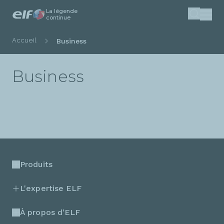
La légende
Aller
continue
Recherc
au
contenu
Fil
Accueil
Business
principal
d'Ariane
Business
Produits
L'expertise ELF
À propos d'ELF