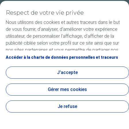
Compétitions
Respect de votre vie privée
FAQ
Nous utilisons des cookies et autres traceurs dans le but
de vous fournir, d’analyser, d’améliorer votre expérience
utilisateur, de personnaliser l’affichage, d'afficher de la
publicité ciblée selon votre profil sur ce site ainsi que sur
nos sites partenaires et vous permettre de partager nos
Cookies et confidentialité
Accessibilité : non conforme
Mentions légales
Nous contacter
Plan du site
Cookies
contenus sur les réseaux sociaux. Vous pouvez à tout
Accéder à la charte de données personnelles et traceurs
moment modifier vos paramètres de cookies en cliquant
TotalEnergies Lubricants 2026
sur le bouton « Gérer mes cookies ». En cliquant sur le
J'accepte
bouton « J’accepte », vous acceptez le dépôt de
l’ensemble des cookies. Dans le cas où vous cliquez sur
Gérer mes cookies
« Je refuse », seuls les cookies techniques nécessaires au
bon fonctionnement du site seront utilisés. Pour plus
d’informations, notamment sur la liste des partenaires,
Je refuse
vous pouvez consulter la page « Charte de données
personnelles et traceurs ».