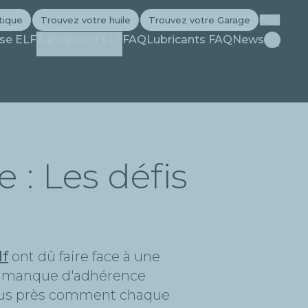
tique
Trouvez votre huile
Trouvez votre Garage
Fr
Recherc
ise ELF
À propos d'ELF
FAQ
Lubricants FAQ
News
 : Les défis
lf
ont dû faire face à une
 un manque d'adhérence
e plus près comment chaque