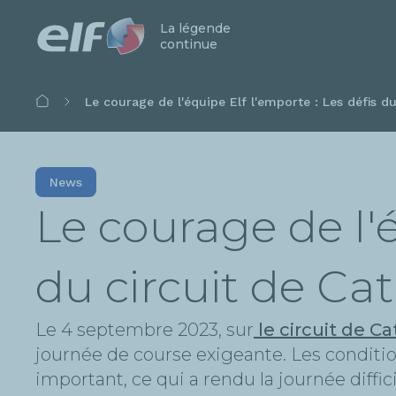
La légende
continue
Fil
Le courage de l'équipe Elf l'emporte : Les défis du
d'Ariane
News
Le courage de l'é
du circuit de Ca
Le 4 septembre 2023, sur
le circuit de C
journée de course exigeante. Les conditio
important, ce qui a rendu la journée diff