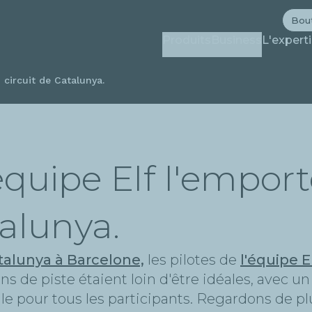
Aller
Bou
au
Produits
Business
L'expert
contenu
principal
 circuit de Catalunya.
quipe Elf l'emporte
talunya.
atalunya à Barcelone,
les pilotes de
l'équipe E
ns de piste étaient loin d'être idéales, avec
icile pour tous les participants. Regardons d