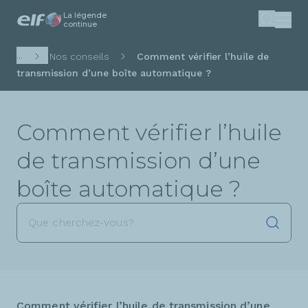
La légende
Aller
continue
Recherc
au
contenu
Fil
...
Nos conseils
Comment vérifier l’huile de
principal
d'Ariane
transmission d’une boîte automatique ?
Comment vérifier l’huile
de transmission d’une
boîte automatique ?
Lancer
Comment vérifier l’huile de transmission d’une