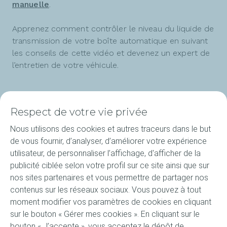
manuelle
.
Apprenez comment contrôler le niveau du liquide de
transmission de votre boîte automatique en suivant
les conseils de cette vidéo et devenez un expert de
l’entretien de votre véhicule.
Respect de votre vie privée
Nous utilisons des cookies et autres traceurs dans le but
de vous fournir, d’analyser, d’améliorer votre expérience
Produits
utilisateur, de personnaliser l’affichage, d'afficher de la
publicité ciblée selon votre profil sur ce site ainsi que sur
L'expertise ELF
nos sites partenaires et vous permettre de partager nos
contenus sur les réseaux sociaux. Vous pouvez à tout
À propos d'ELF
moment modifier vos paramètres de cookies en cliquant
sur le bouton « Gérer mes cookies ». En cliquant sur le
Compétitions
bouton « J’accepte », vous acceptez le dépôt de